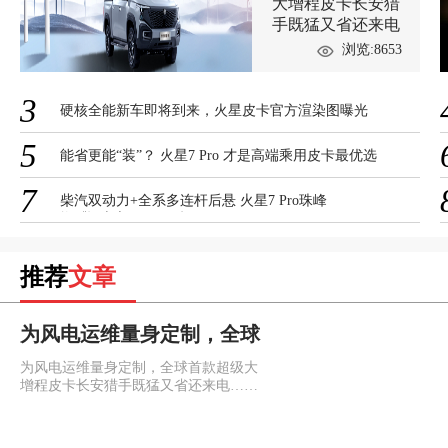
大增程皮卡长安猎
手既猛又省还来电
浏览:8653
3
硬核全能新车即将到来，火星皮卡官方渲染图曝光
5
能省更能“装”？ 火星7 Pro 才是高端乘用皮卡最优选
7
柴汽双动力+全系多连杆后悬 火星7 Pro珠峰
燃“擎”上市 12.98万起！
推荐
文章
为风电运维量身定制，全球
首款超级大增程皮卡长安猎
为风电运维量身定制，全球首款超级大
手既猛又省还来电
增程皮卡长安猎手既猛又省还来电……