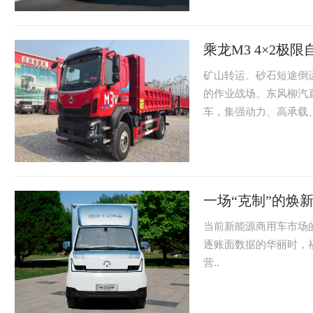
乘龙M3 4×2极
矿山转运、砂石短途倒
的作业战场。东风柳汽直击
车，集强动力、高承载、
一场“克制”的焕
当前新能源商用车市场
逐账面数据的华丽时，
营..