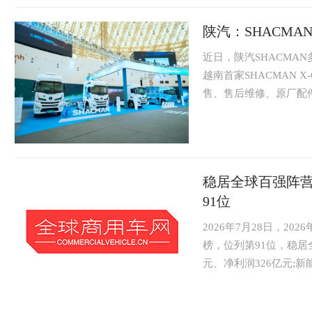
陕汽：SHACM
近日，陕汽SHACMA
越南首家SHACMAN 
售、售后维修、原厂配件
稳居全球百强阵营
91位
2026年7月28日，2
榜，位列第91位，稳居
元、净利润326亿元;新