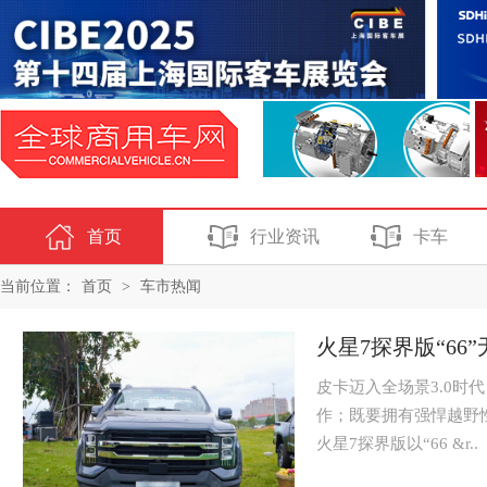
首页
行业资讯
卡车
当前位置：
首页
>
车市热闻
火星7探界版“6
皮卡迈入全场景3.0
作；既要拥有强悍越野
火星7探界版以“66 &r..