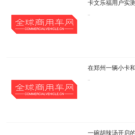
卡文乐福用户实测
..
在郑州一辆小卡
..
一碗胡辣汤开启