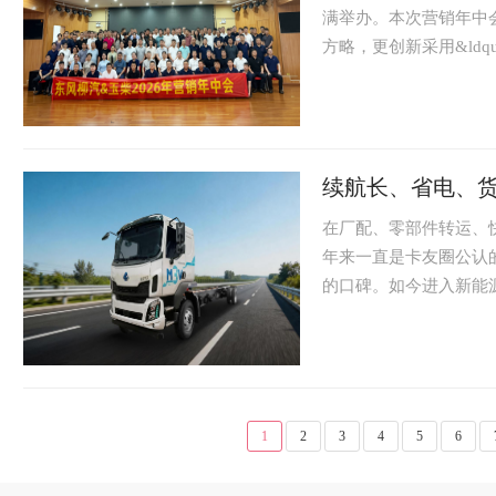
满举办。本次营销年中
方略，更创新采用&ldquo
续航长、省电、货
在厂配、零部件转运、
年来一直是卡友圈公认
的口碑。如今进入新能源
1
2
3
4
5
6