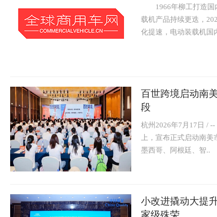
1966年柳工打造国
载机产品持续更迭，20
化提速，电动装载机国内
百世跨境启动南美
段
杭州2026年7月17日 
上，宣布正式启动南美
墨西哥、阿根廷、智..
小改进撬动大提升
家级殊荣