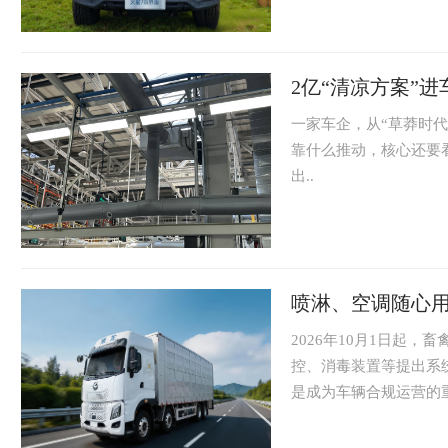
2亿“清凉方案”
一家车企，从“草莽时代
靠什么推动，核心还要看
出..
喷淋、空调随心用
2026年10月1日起
控、消毒装置等提出系
是成为车辆合规运营的重