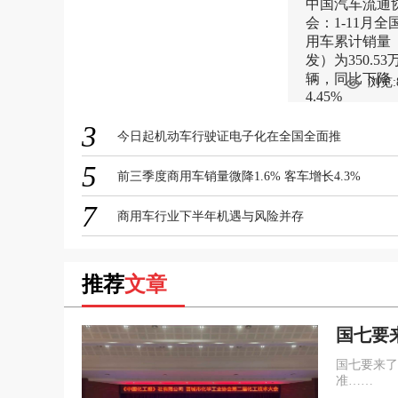
中国汽车流通
会：1-11月全
用车累计销量
发）为350.53
辆，同比下降
浏览:
4.45%
3
今日起机动车行驶证电子化在全国全面推
5
前三季度商用车销量微降1.6% 客车增长4.3%
7
商用车行业下半年机遇与风险并存
推荐
文章
国七要
下一阶
国七要来了
准……