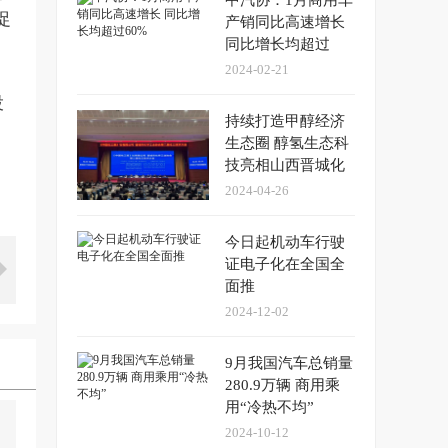
中汽协：1月商用车
促
产销同比高速增长
同比增长均超过
60%
2024-02-21
投
持续打造甲醇经济
生态圈 醇氢生态科
技亮相山西晋城化
工大会
2024-04-26
今日起机动车行驶
证电子化在全国全
面推
2024-12-02
9月我国汽车总销量
280.9万辆 商用乘
用“冷热不均”
2024-10-12