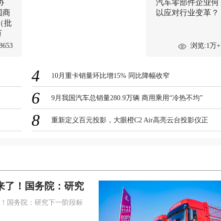
协
汽车零部件企业何
国商
以应对行业变革？
（批
万
8653
浏览:1万+
4
10月重卡销量环比增15% 同比降幅收窄
6
9月我国汽车总销量280.9万辆 商用乘用“冷热不均”
8
重新定义百元投影，大眼橙C2 Air高亮云台投影仪正
式发布
来了！国务院：研究
段标准
！国务院：研究下一阶段标