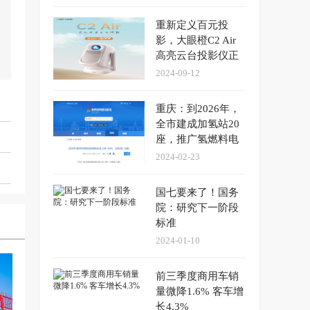
重新定义百元投
影，大眼橙C2 Air
高亮云台投影仪正
式发布
2024-09-12
重庆：到2026年，
全市建成加氢站20
座，推广氢燃料电
池汽车2000辆
2024-02-23
国七要来了！国务
院：研究下一阶段
标准
2024-01-10
前三季度商用车销
量微降1.6% 客车增
长4.3%