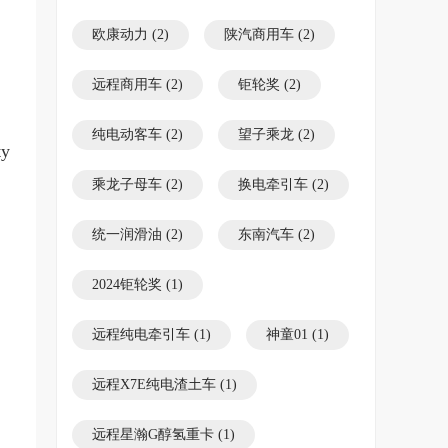
欧康动力
(2)
陕汽商用车
(2)
远程商用车
(2)
钜轮奖
(2)
纯电动客车
(2)
望子乘龙
(2)
y
乘龙子母车
(2)
换电牵引车
(2)
统一润滑油
(2)
东南汽车
(2)
2024钜轮奖
(1)
远程纯电牵引车
(1)
神童01
(1)
远程X7E纯电渣土车
(1)
远程星瀚G醇氢重卡
(1)