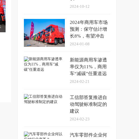
2024-10-12
2024年商用车市场
长
预测：保守估计增
长8%，有望冲击
10%至15%
2024-01-08
新能源商用车渗透
率仅为11%，商用
车“减碳”任重道远
2024-02-21
工信部答复推进自
动驾驶标准制定的
建议
2024-02-23
汽车零部件企业何