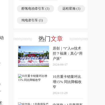
醇氢电动牵引车
(1)
远程星瀚
(1)
纯电牵引车
(1)
动
热门
文章
原创｜“i”人or技术
控？福康：真心“用
户派”
进
2024-06-17
10月重卡销量环比
增15% 同比降幅收
n
窄
。
2024-11-28
术