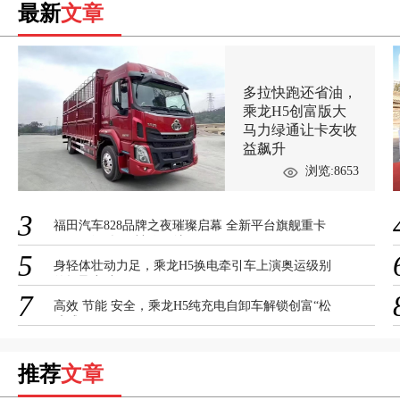
最新
文章
多拉快跑还省油，
乘龙H5创富版大
马力绿通让卡友收
益飙升
浏览:8653
3
福田汽车828品牌之夜璀璨启幕 全新平台旗舰重卡
欧曼银河9揭开神秘面纱
5
身轻体壮动力足，乘龙H5换电牵引车上演奥运级别
的轻盈突破
7
高效 节能 安全，乘龙H5纯充电自卸车解锁创富“松
弛感”
推荐
文章