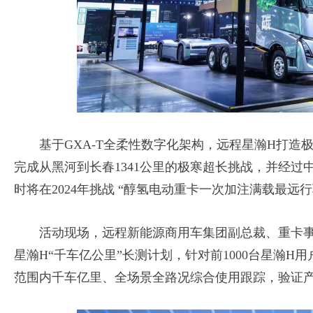
基于GXA-T全柔性数字化架构，远程星瀚H打造
完成从黑河到长春1341公里的极寒超长挑战，并经过
时将在2024年挑战 “醇氢电动重卡一次加注满载最远
活动现场，远程新能源商用车集团副总裁、重卡事
星瀚H“千车亿公里”长测计划，针对前1000台星瀚H
范围内千车亿里、全场景全路况综合使用跟踪，验证