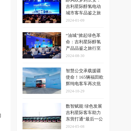
醇风吹梦到长安：
吉利星际醇氢电动
城市客车品鉴之旅
西安启航
2024-01-09
“油城”掀起绿色革
命：吉利星际醇氢
产品品鉴之旅行至
大庆
2024-08-30
智慧公交承载援疆
使命！165辆福田欧
辉纯电客车再次批
量驶入和田
2024-10-29
数智赋能 绿色发展
吉利星际客车助力
的
东营打通“最后一公
里”
2024-05-08