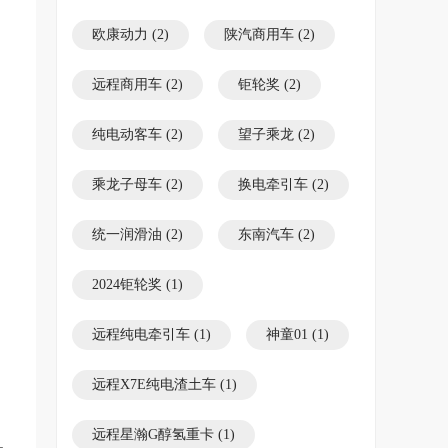
欧康动力
(2)
陕汽商用车
(2)
远程商用车
(2)
钜轮奖
(2)
纯电动客车
(2)
望子乘龙
(2)
乘龙子母车
(2)
换电牵引车
(2)
统一润滑油
(2)
东南汽车
(2)
2024钜轮奖
(1)
远程纯电牵引车
(1)
神童01
(1)
远程X7E纯电渣土车
(1)
远程星瀚G醇氢重卡
(1)