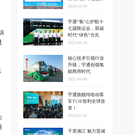
变革
2024-10-30
宇通“氢”心护航十
七届陕运会，双碳
级
时代“绿色”当先
是
2022-06-24
核心技术引领行业
升级，宇通创领氢
此
能商用时代
2022-06-09
宇通旗舰纯电动客
车T13E智利全球首
发！
2022-07-28
如
新
千里湘江 魅力莲城