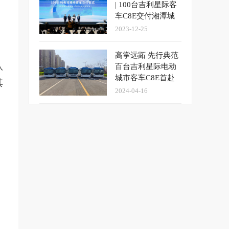
| 100台吉利星际客
车C8E交付湘潭城
发集团
2023-12-25
高掌远跖 先行典范
队
百台吉利星际电动
城市客车C8E首赴
其
济南
2024-04-16