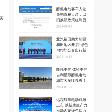
醇氢电动客车入选
免购置税目录，以
买
旧换新政策红利促
发展
2024-08-13
北汽福田助力新疆
和田地区开启“绿色
+智慧”公交出行新
时代
2024-10-18
能耗更优 体验更佳
吉利星际醇氢电动
城市客车嘎嘎香！
2024-01-29
远程醇氢电动双雄
上市 以新质生产力
推动内蒙绿色运力