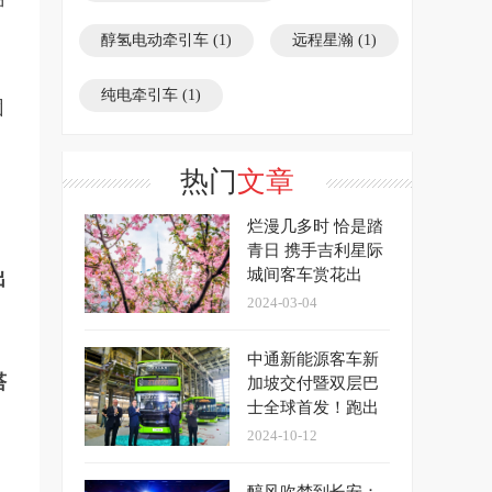
钟
醇氢电动牵引车
(1)
远程星瀚
(1)
纯电牵引车
(1)
团
热门
文章
烂漫几多时 恰是踏
青日 携手吉利星际
城间客车赏花出
出
行！
2024-03-04
中通新能源客车新
塔
加坡交付暨双层巴
士全球首发！跑出
绿色出海“加速度”
2024-10-12